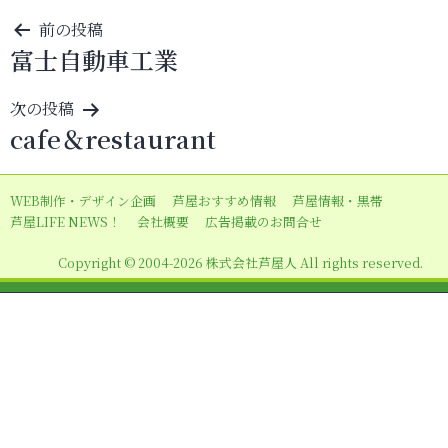
投
前の投稿
富士自動車工業
稿
ナ
次の投稿
ビ
cafe＆restaurant
ゲ
ー
WEB制作・デザイン企画
芦屋おすすめ情報
芦屋情報・黒帯
シ
芦屋LIFE NEWS！
会社概要
広告掲載のお問合せ
ョ
Copyright © 2004-2026 株式会社芦屋人 All rights reserved.
ン