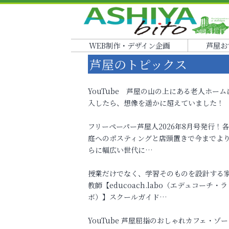
WEB制作・デザイン企画
芦屋お
芦屋のトピックス
YouTube 芦屋の山の上にある老人ホーム
入したら、想像を遥かに超えていました！
フリーペーパー芦屋人2026年8月号発行！
庭へのポスティングと店頭置きで今までよ
らに幅広い世代に…
授業だけでなく、学習そのものを設計する
教師【educoach.labo（エデュコーチ・ラ
ボ）】スクールガイド…
YouTube 芦屋屈指のおしゃれカフェ・ゾー