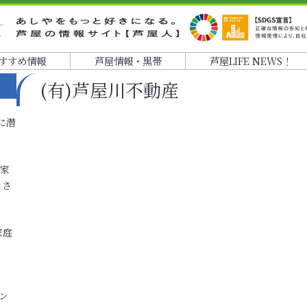
すすめ情報
芦屋情報・黒帯
芦屋LIFE NEWS！
(有)芦屋川不動産
に潜
各家
りさ
家庭
ン