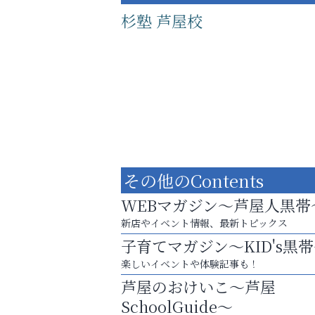
杉塾 芦屋校
その他のContents
WEBマガジン～芦屋人黒帯
新店やイベント情報、最新トピックス
子育てマガジン～KID's黒
学び方が変われば、成績は変わる。
楽しいイベントや体験記事も！
トレファク出張買取
芦屋のおけいこ～芦屋
SchoolGuide～