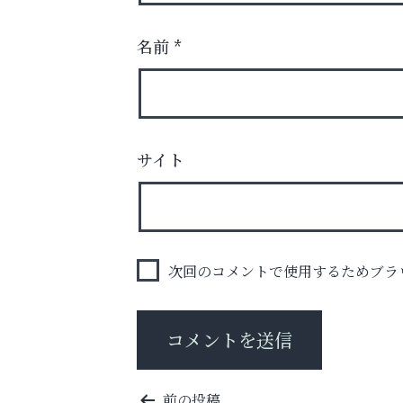
名前
*
まずは話してみませんか？
サイト
「相続」無料相談会カフェ
芦屋人~あしやびと~
次回のコメントで使用するためブラ
投
前の投稿