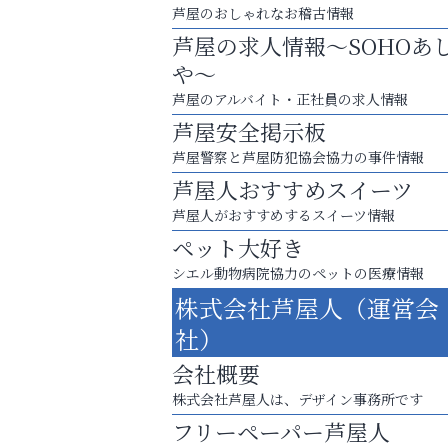
芦屋のおしゃれなお稽古情報
芦屋の求人情報～SOHOあ
や～
芦屋のアルバイト・正社員の求人情報
芦屋安全掲示板
芦屋警察と芦屋防犯協会協力の事件情報
芦屋人おすすめスイーツ
芦屋人がおすすめするスイーツ情報
ペット大好き
査定のプロが心を込めて出張査定
シエル動物病院協力のペットの医療情報
ご不要品の売却はトレファク出張買取へ
株式会社芦屋人（運営会
芦屋インターナショナルス
社）
ール
会社概要
株式会社芦屋人は、デザイン事務所です
フリーペーパー芦屋人