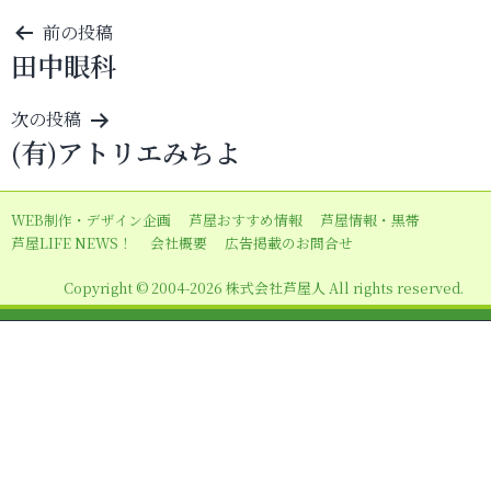
投
前の投稿
田中眼科
稿
ナ
次の投稿
ビ
(有)アトリエみちよ
ゲ
ー
WEB制作・デザイン企画
芦屋おすすめ情報
芦屋情報・黒帯
シ
芦屋LIFE NEWS！
会社概要
広告掲載のお問合せ
ョ
Copyright © 2004-2026 株式会社芦屋人 All rights reserved.
ン