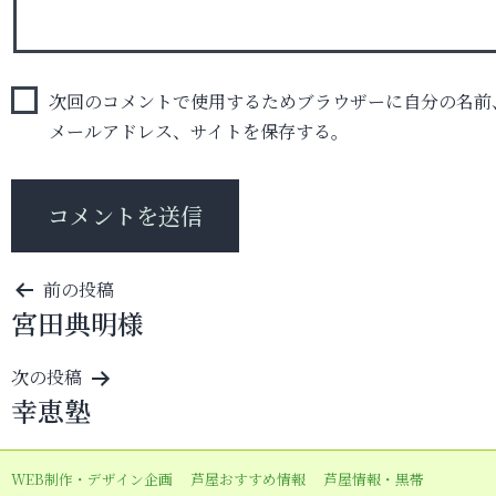
次回のコメントで使用するためブラウザーに自分の名前
メールアドレス、サイトを保存する。
投
前の投稿
宮田典明様
稿
ナ
次の投稿
ビ
幸恵塾
ゲ
ー
WEB制作・デザイン企画
芦屋おすすめ情報
芦屋情報・黒帯