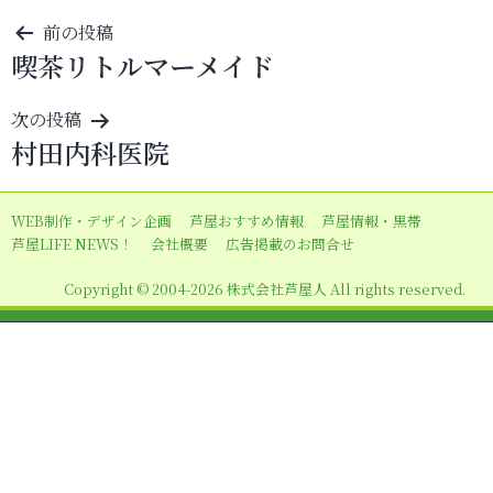
投
前の投稿
喫茶リトルマーメイド
稿
ナ
次の投稿
ビ
村田内科医院
ゲ
ー
WEB制作・デザイン企画
芦屋おすすめ情報
芦屋情報・黒帯
シ
芦屋LIFE NEWS！
会社概要
広告掲載のお問合せ
ョ
Copyright © 2004-2026 株式会社芦屋人 All rights reserved.
ン