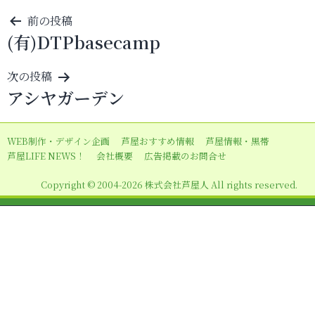
投
前の投稿
(有)DTPbasecamp
稿
ナ
次の投稿
ビ
アシヤガーデン
ゲ
ー
WEB制作・デザイン企画
芦屋おすすめ情報
芦屋情報・黒帯
シ
芦屋LIFE NEWS！
会社概要
広告掲載のお問合せ
ョ
Copyright © 2004-2026 株式会社芦屋人 All rights reserved.
ン