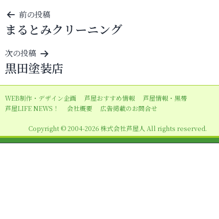
投
前の投稿
まるとみクリーニング
稿
ナ
次の投稿
ビ
黒田塗装店
ゲ
ー
WEB制作・デザイン企画
芦屋おすすめ情報
芦屋情報・黒帯
シ
芦屋LIFE NEWS！
会社概要
広告掲載のお問合せ
ョ
Copyright © 2004-2026 株式会社芦屋人 All rights reserved.
ン