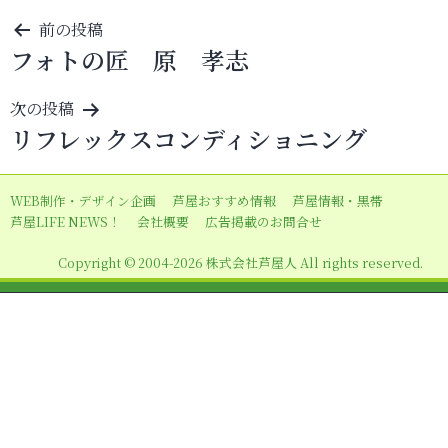
投
前の投稿
フォトの匠 原 孝志
稿
ナ
次の投稿
ビ
リフレックスコンディショニング
ゲ
ー
WEB制作・デザイン企画
芦屋おすすめ情報
芦屋情報・黒帯
シ
芦屋LIFE NEWS！
会社概要
広告掲載のお問合せ
ョ
Copyright © 2004-2026 株式会社芦屋人 All rights reserved.
ン