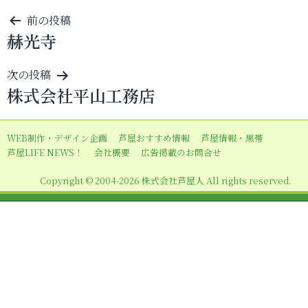
投
前の投稿
赫光寺
稿
ナ
次の投稿
ビ
株式会社平山工務店
ゲ
ー
WEB制作・デザイン企画
芦屋おすすめ情報
芦屋情報・黒帯
シ
芦屋LIFE NEWS！
会社概要
広告掲載のお問合せ
ョ
Copyright © 2004-2026 株式会社芦屋人 All rights reserved.
ン