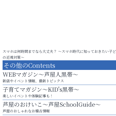
スマホは何時間までなら大丈夫？ ～スマホ時代に知っておきたい子
の近視対策～
その他のContents
WEBマガジン～芦屋人黒帯～
新店やイベント情報、最新トピックス
子育てマガジン～KID's黒帯～
楽しいイベントや体験記事も！
芦屋のおけいこ～芦屋SchoolGuide～
芦屋のおしゃれなお稽古情報