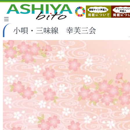
小唄・三味線 幸芙三会