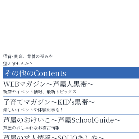
猫背･側弯、背骨の歪みを
整えませんか？
その他のContents
WEBマガジン～芦屋人黒帯～
新店やイベント情報、最新トピックス
子育てマガジン～KID's黒帯～
楽しいイベントや体験記事も！
芦屋のおけいこ～芦屋SchoolGuide～
芦屋のおしゃれなお稽古情報
芦屋の求人情報～SOHOあしや～