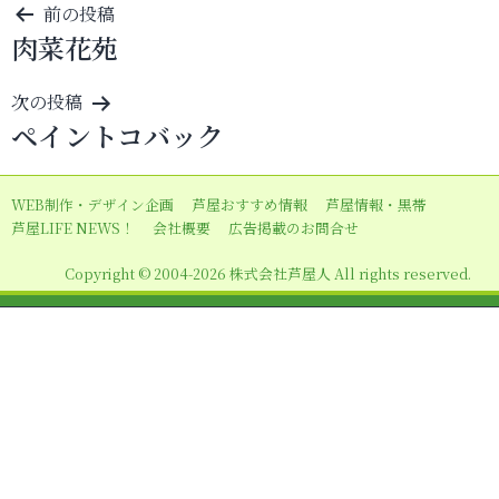
投
前の投稿
肉菜花苑
稿
ナ
次の投稿
ビ
ペイントコバック
ゲ
ー
WEB制作・デザイン企画
芦屋おすすめ情報
芦屋情報・黒帯
シ
芦屋LIFE NEWS！
会社概要
広告掲載のお問合せ
ョ
Copyright © 2004-2026 株式会社芦屋人 All rights reserved.
ン