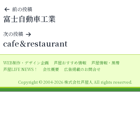
投
前の投稿
富士自動車工業
稿
ナ
次の投稿
ビ
cafe＆restaurant
ゲ
ー
WEB制作・デザイン企画
芦屋おすすめ情報
芦屋情報・黒帯
シ
芦屋LIFE NEWS！
会社概要
広告掲載のお問合せ
ョ
Copyright © 2004-2026 株式会社芦屋人 All rights reserved.
ン