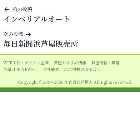
投
前の投稿
インペリアルオート
稿
ナ
次の投稿
ビ
毎日新聞浜芦屋販売所
ゲ
ー
WEB制作・デザイン企画
芦屋おすすめ情報
芦屋情報・黒帯
シ
芦屋LIFE NEWS！
会社概要
広告掲載のお問合せ
ョ
Copyright © 2004-2026 株式会社芦屋人 All rights reserved.
ン