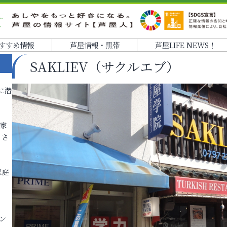
すすめ情報
芦屋情報・黒帯
芦屋LIFE NEWS！
SAKLIEV（サクルエブ）
に潜
各家
りさ
家庭
ン