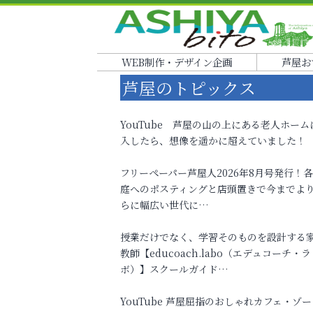
WEB制作・デザイン企画
芦屋お
芦屋のトピックス
YouTube 芦屋の山の上にある老人ホーム
入したら、想像を遥かに超えていました！
フリーペーパー芦屋人2026年8月号発行！
庭へのポスティングと店頭置きで今までよ
らに幅広い世代に…
授業だけでなく、学習そのものを設計する
教師【educoach.labo（エデュコーチ・ラ
ボ）】スクールガイド…
YouTube 芦屋屈指のおしゃれカフェ・ゾー