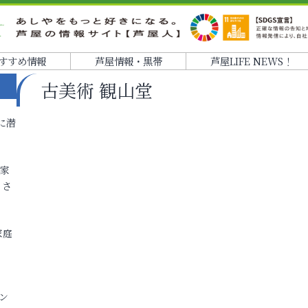
すすめ情報
芦屋情報・黒帯
芦屋LIFE NEWS！
古美術 観山堂
に潜
各家
りさ
家庭
ン