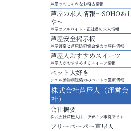
芦屋のおしゃれなお稽古情報
芦屋の求人情報～SOHOあ
や～
芦屋のアルバイト・正社員の求人情報
芦屋安全掲示板
芦屋警察と芦屋防犯協会協力の事件情報
芦屋人おすすめスイーツ
芦屋人がおすすめするスイーツ情報
ペット大好き
シエル動物病院協力のペットの医療情報
梅雨でカビが繁殖する前に！
株式会社芦屋人（運営会
エアコン掃除は“今”が最適
社）
整体院エスコート・芦屋サ
会社概要
ン
株式会社芦屋人は、デザイン事務所です
フリーペーパー芦屋人