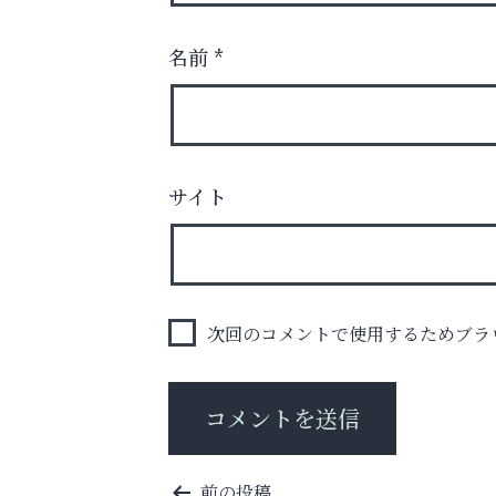
名前
*
サイト
お一人おひとりに合う治療をご提案
口元から始まる、自分らしい毎日を
阪神相続相談協会
次回のコメントで使用するためブラ
投
前の投稿