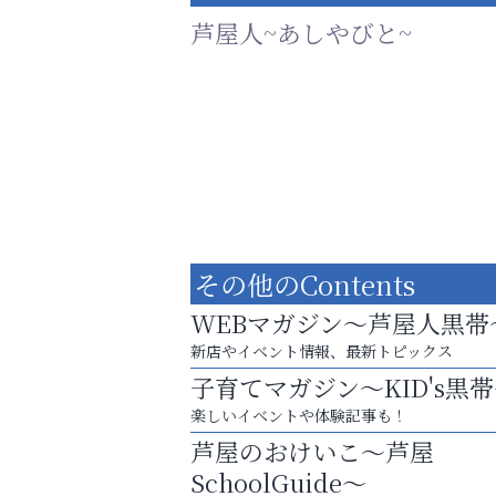
芦屋人~あしやびと~
その他のContents
WEBマガジン～芦屋人黒帯
新店やイベント情報、最新トピックス
子育てマガジン～KID's黒
芦屋・西宮・神戸の新店舗PRやリニューア
楽しいイベントや体験記事も！
知などお気軽にご相談ください。
芦屋のおけいこ～芦屋
おそうじ本舗芦屋東
SchoolGuide～