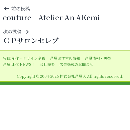
投
前の投稿
couture Atelier An AKemi
稿
ナ
次の投稿
ビ
ＣＰサロンセレブ
ゲ
ー
WEB制作・デザイン企画
芦屋おすすめ情報
芦屋情報・黒帯
シ
芦屋LIFE NEWS！
会社概要
広告掲載のお問合せ
ョ
Copyright © 2004-2026 株式会社芦屋人 All rights reserved.
ン