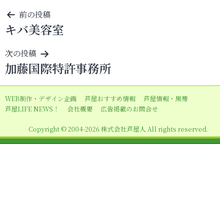
投
前の投稿
キバ美容室
稿
ナ
次の投稿
ビ
加藤国際特許事務所
ゲ
ー
WEB制作・デザイン企画
芦屋おすすめ情報
芦屋情報・黒帯
シ
芦屋LIFE NEWS！
会社概要
広告掲載のお問合せ
ョ
Copyright © 2004-2026 株式会社芦屋人 All rights reserved.
ン