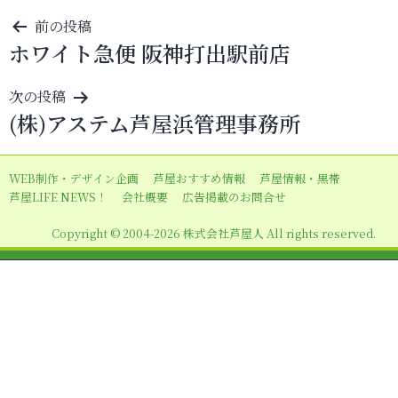
投
前の投稿
ホワイト急便 阪神打出駅前店
稿
ナ
次の投稿
ビ
(株)アステム芦屋浜管理事務所
ゲ
ー
WEB制作・デザイン企画
芦屋おすすめ情報
芦屋情報・黒帯
シ
芦屋LIFE NEWS！
会社概要
広告掲載のお問合せ
ョ
Copyright © 2004-2026 株式会社芦屋人 All rights reserved.
ン