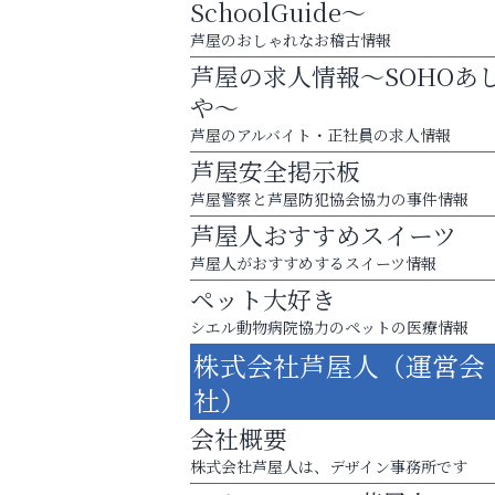
SchoolGuide～
芦屋のおしゃれなお稽古情報
芦屋の求人情報～SOHOあ
や～
芦屋のアルバイト・正社員の求人情報
芦屋安全掲示板
芦屋警察と芦屋防犯協会協力の事件情報
芦屋人おすすめスイーツ
芦屋人がおすすめするスイーツ情報
ペット大好き
スマホは何時間までなら大丈夫？ ～スマホ
シエル動物病院協力のペットの医療情報
に知っておきたい子どもの近視対策～
株式会社芦屋人（運営会
芦屋インターナショナルス
社）
ール
会社概要
株式会社芦屋人は、デザイン事務所です