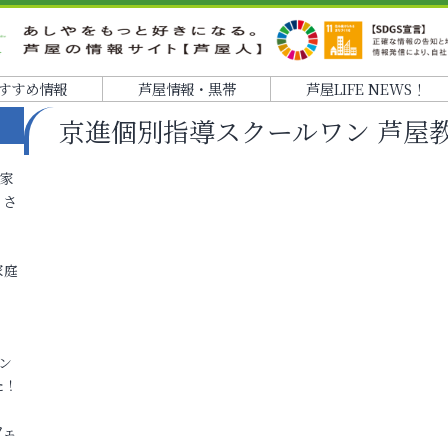
すすめ情報
芦屋情報・黒帯
芦屋LIFE NEWS！
京進個別指導スクールワン 芦屋
各家
りさ
家庭
ン
た！
フェ