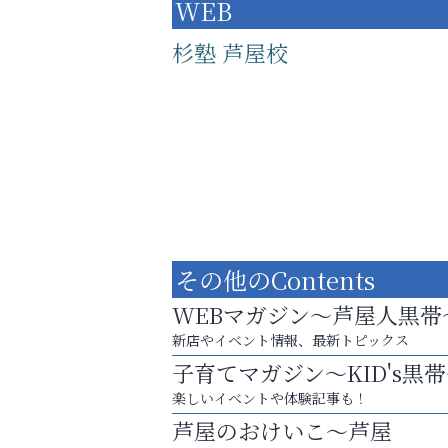
WEB
杉塾 芦屋校
その他のContents
WEBマガジン～芦屋人黒帯
新店やイベント情報、最新トピックス
子育てマガジン～KID's黒
学び方が変われば、成績は変わる。
楽しいイベントや体験記事も！
いわみ眼科
芦屋のおけいこ～芦屋