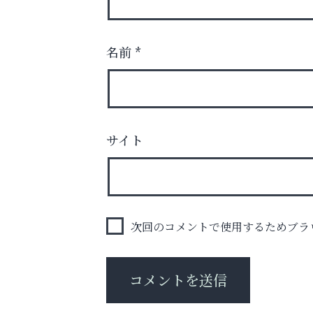
名前
*
梅雨でカビが繁殖する前に！
サイト
エアコン掃除は“今”が最適
便利屋ファースト
次回のコメントで使用するためブラ