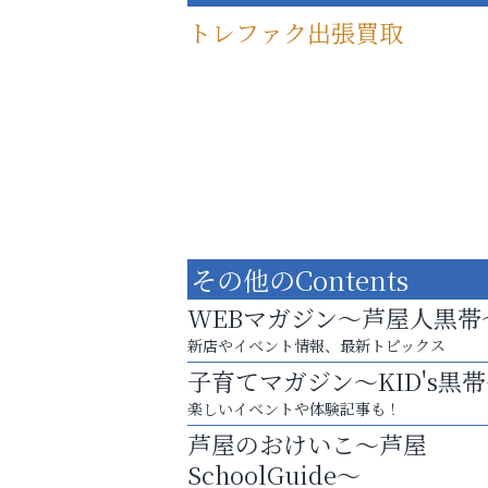
トレファク出張買取
その他のContents
WEBマガジン～芦屋人黒帯
新店やイベント情報、最新トピックス
子育てマガジン～KID's黒
査定のプロが心を込めて出張査定
楽しいイベントや体験記事も！
ご不要品の売却はトレファク出張買取へ
芦屋のおけいこ～芦屋
便利屋ファースト
SchoolGuide～