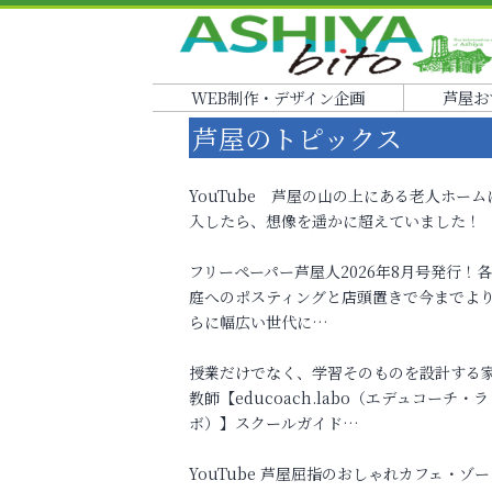
WEB制作・デザイン企画
芦屋お
芦屋のトピックス
YouTube 芦屋の山の上にある老人ホーム
入したら、想像を遥かに超えていました！
フリーペーパー芦屋人2026年8月号発行！
庭へのポスティングと店頭置きで今までよ
らに幅広い世代に…
授業だけでなく、学習そのものを設計する
教師【educoach.labo（エデュコーチ・ラ
ボ）】スクールガイド…
YouTube 芦屋屈指のおしゃれカフェ・ゾー