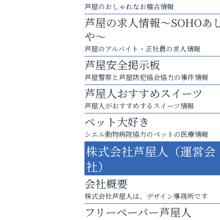
芦屋のおしゃれなお稽古情報
芦屋の求人情報～SOHOあ
や～
芦屋のアルバイト・正社員の求人情報
芦屋安全掲示板
芦屋警察と芦屋防犯協会協力の事件情報
芦屋人おすすめスイーツ
芦屋人がおすすめするスイーツ情報
ペット大好き
シエル動物病院協力のペットの医療情報
庭のお手入れから遺品整理まで
株式会社芦屋人（運営会
ちょっとしたお困りごともOK!
社）
杉塾 芦屋校
会社概要
株式会社芦屋人は、デザイン事務所です
フリーペーパー芦屋人