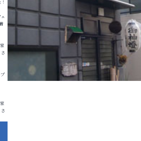
た！
フェ
着
各家
りさ
ープ
各家
りさ