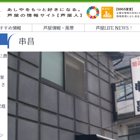
すすめ情報
芦屋情報・黒帯
芦屋LIFE NEWS！
串昌
に潜
各家
りさ
家庭
ン