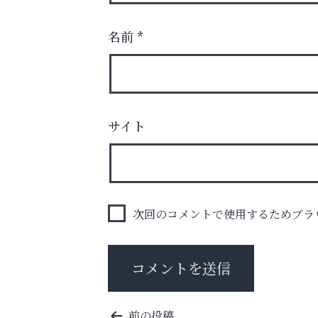
名前
*
梅雨でカビが繁殖する前に！
エアコン掃除は“今”が最適
サイト
ラ・ミカ矯正歯科
次回のコメントで使用するためブラ
投
前の投稿