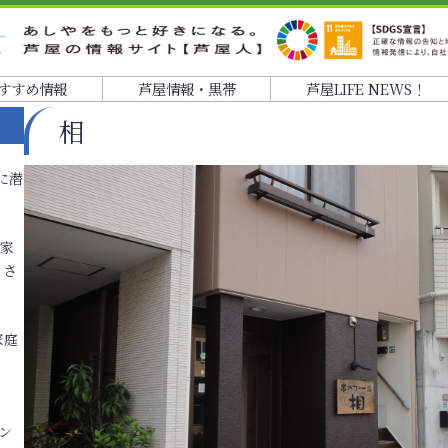
すすめ情報
芦屋情報・黒帯
芦屋LIFE NEWS！
相
に潜
各家
りさ
家庭
ン