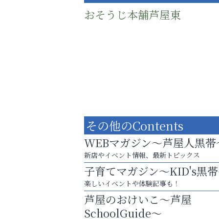
おそうじ本舗芦屋東
その他のContents
WEBマガジン～芦屋人黒帯
新店やイベント情報、最新トピックス
子育てマガジン～KID's黒
梅雨でカビが繁殖する前に！
楽しいイベントや体験記事も！
エアコン掃除は“今”が最適
芦屋のおけいこ～芦屋
芦屋人~あしやびと~
SchoolGuide～