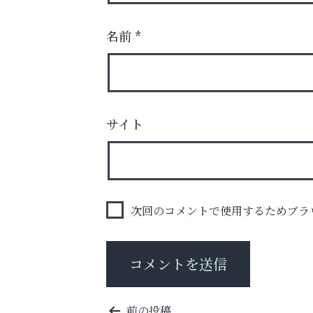
名前
*
査定のプロが心を込めて出張査定
ご不要品の売却はトレファク出張買取へ
サイト
杉塾 芦屋校
次回のコメントで使用するためブラ
投
前の投稿