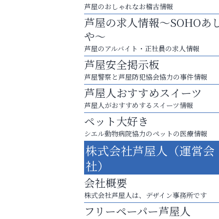
芦屋のおしゃれなお稽古情報
芦屋の求人情報～SOHOあ
や～
芦屋のアルバイト・正社員の求人情報
芦屋安全掲示板
芦屋警察と芦屋防犯協会協力の事件情報
芦屋人おすすめスイーツ
芦屋人がおすすめするスイーツ情報
ペット大好き
シエル動物病院協力のペットの医療情報
芦屋・西宮・神戸の新店舗PRやリニューア
株式会社芦屋人（運営会
知などお気軽にご相談ください。
社）
アテイン音楽教室
会社概要
株式会社芦屋人は、デザイン事務所です
フリーペーパー芦屋人