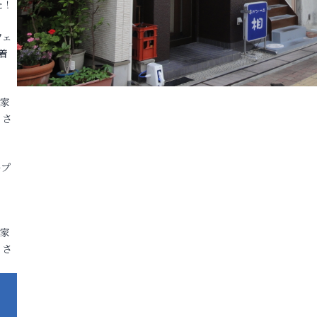
た！
フェ
着
各家
りさ
ープ
各家
りさ