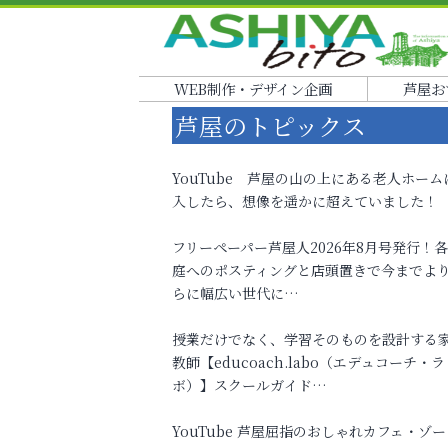
WEB制作・デザイン企画
芦屋お
芦屋のトピックス
YouTube 芦屋の山の上にある老人ホーム
入したら、想像を遥かに超えていました！
フリーペーパー芦屋人2026年8月号発行！
庭へのポスティングと店頭置きで今までよ
らに幅広い世代に…
授業だけでなく、学習そのものを設計する
教師【educoach.labo（エデュコーチ・ラ
ボ）】スクールガイド…
YouTube 芦屋屈指のおしゃれカフェ・ゾー