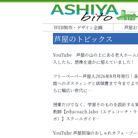
WEB制作・デザイン企画
芦屋お
芦屋のトピックス
YouTube 芦屋の山の上にある老人ホーム
入したら、想像を遥かに超えていました！
フリーペーパー芦屋人2026年8月号発行！
庭へのポスティングと店頭置きで今までよ
らに幅広い世代に…
授業だけでなく、学習そのものを設計する
教師【educoach.labo（エデュコーチ・ラ
ボ）】スクールガイド…
YouTube 芦屋屈指のおしゃれカフェ・ゾー