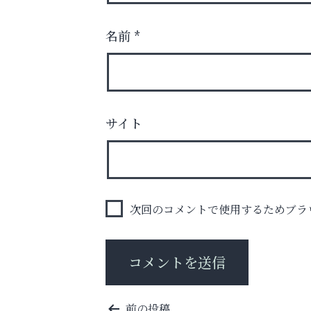
名前
*
サイト
お子さまにも大人にも、優しく寄り添う
OTTO南芦屋浜皮膚科クリニック、開院！
Y-SPIRAL（ワイスパイラ
次回のコメントで使用するためブラ
投
前の投稿