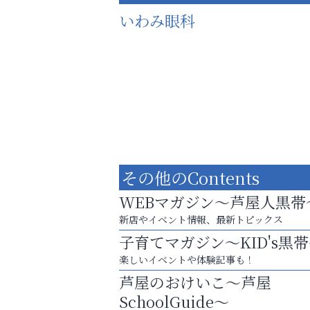
いわみ眼科
その他のContents
WEBマガジン～芦屋人黒帯
新店やイベント情報、最新トピックス
子育てマガジン～KID's黒
スマホは何時間までなら大丈夫？ ～スマホ
楽しいイベントや体験記事も！
に知っておきたい子どもの近視対策～
芦屋のおけいこ～芦屋
芦屋インターナショナルス
SchoolGuide～
ール