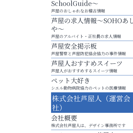
SchoolGuide～
おそうじ本舗芦屋東
芦屋のおしゃれなお稽古情報
芦屋の求人情報～SOHOあ
や～
芦屋のアルバイト・正社員の求人情報
芦屋安全掲示板
芦屋警察と芦屋防犯協会協力の事件情報
芦屋人おすすめスイーツ
芦屋人がおすすめするスイーツ情報
ペット大好き
シエル動物病院協力のペットの医療情報
株式会社芦屋人（運営会
梅雨でカビが繁殖する前に！
社）
エアコン掃除は“今”が最適
会社概要
芦屋インターナショナルス
株式会社芦屋人は、デザイン事務所です
ール