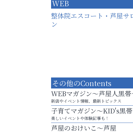
WEB
整体院エスコート・芦屋サ
ン
その他のContents
WEBマガジン～芦屋人黒帯
新店やイベント情報、最新トピックス
子育てマガジン～KID's黒
楽しいイベントや体験記事も！
猫背･側弯、背骨の歪みを
芦屋のおけいこ～芦屋
整えませんか？