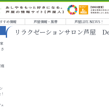
すすめ情報
芦屋情報・黒帯
芦屋LIFE NEWS！
リラクゼーションサロン芦屋 De
各家
りさ
家庭
ン
た！
フェ