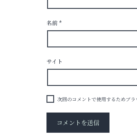
名前
*
サイト
庭のお手入れから遺品整理まで
ちょっとしたお困りごともOK!
Y-SPIRAL（ワイスパイラ
次回のコメントで使用するためブラ