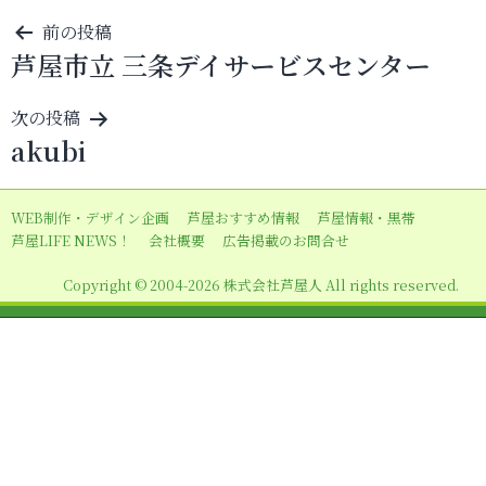
投
前の投稿
芦屋市立 三条デイサービスセンター
稿
ナ
次の投稿
ビ
akubi
ゲ
ー
WEB制作・デザイン企画
芦屋おすすめ情報
芦屋情報・黒帯
シ
芦屋LIFE NEWS！
会社概要
広告掲載のお問合せ
ョ
Copyright © 2004-2026 株式会社芦屋人 All rights reserved.
ン