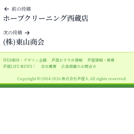
投
前の投稿
ホープクリーニング西蔵店
稿
ナ
次の投稿
ビ
(株)東山商会
ゲ
ー
WEB制作・デザイン企画
芦屋おすすめ情報
芦屋情報・黒帯
シ
芦屋LIFE NEWS！
会社概要
広告掲載のお問合せ
ョ
Copyright © 2004-2026 株式会社芦屋人 All rights reserved.
ン