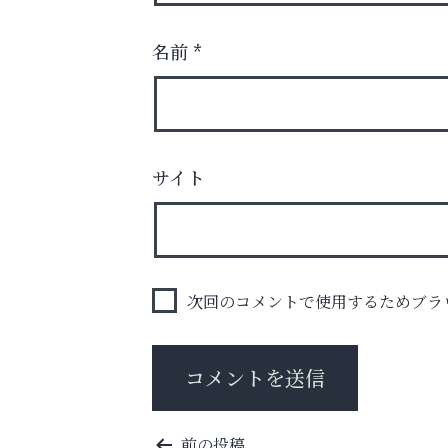
名前
*
洋服お売りください！ 買取サービスは
サイト
出張・宅配・持ち込みすべて無料！
阪神相続相談協会
次回のコメントで使用するためブラ
投
前の投稿