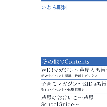
いわみ眼科
その他のContents
WEBマガジン～芦屋人黒帯
新店やイベント情報、最新トピックス
子育てマガジン～KID's黒
スマホは何時間までなら大丈夫？ ～スマホ
楽しいイベントや体験記事も！
に知っておきたい子どもの近視対策～
芦屋のおけいこ～芦屋
芦屋インターナショナルス
SchoolGuide～
ール