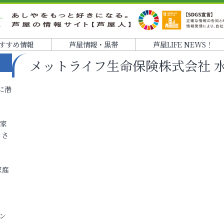
すすめ情報
芦屋情報・黒帯
芦屋LIFE NEWS！
メットライフ生命保険株式会社 
に潜
各家
りさ
家庭
ン