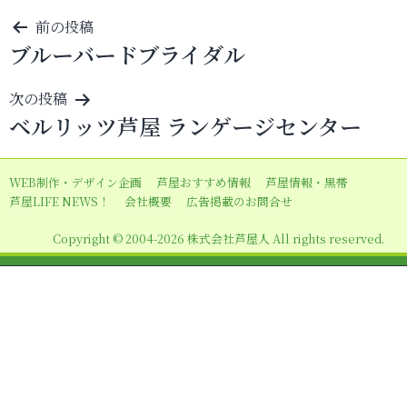
投
前の投稿
ブルーバードブライダル
稿
ナ
次の投稿
ビ
ベルリッツ芦屋 ランゲージセンター
ゲ
ー
WEB制作・デザイン企画
芦屋おすすめ情報
芦屋情報・黒帯
シ
芦屋LIFE NEWS！
会社概要
広告掲載のお問合せ
ョ
Copyright © 2004-2026 株式会社芦屋人 All rights reserved.
ン