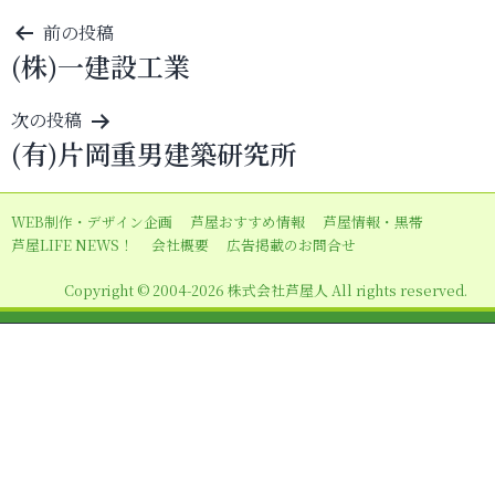
投
前の投稿
(株)一建設工業
稿
ナ
次の投稿
ビ
(有)片岡重男建築研究所
ゲ
ー
WEB制作・デザイン企画
芦屋おすすめ情報
芦屋情報・黒帯
シ
芦屋LIFE NEWS！
会社概要
広告掲載のお問合せ
ョ
Copyright © 2004-2026 株式会社芦屋人 All rights reserved.
ン