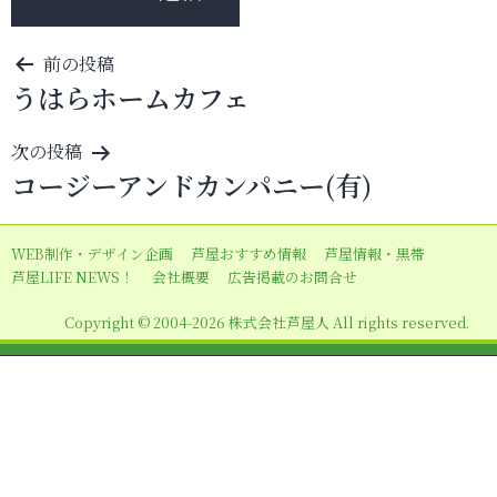
投
前の投稿
うはらホームカフェ
稿
ナ
次の投稿
ビ
コージーアンドカンパニー(有)
ゲ
ー
WEB制作・デザイン企画
芦屋おすすめ情報
芦屋情報・黒帯
シ
芦屋LIFE NEWS！
会社概要
広告掲載のお問合せ
ョ
Copyright © 2004-2026 株式会社芦屋人 All rights reserved.
ン