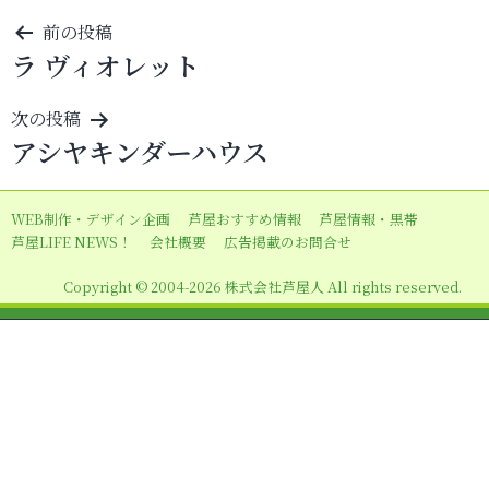
投
前の投稿
ラ ヴィオレット
稿
ナ
次の投稿
ビ
アシヤキンダーハウス
ゲ
ー
WEB制作・デザイン企画
芦屋おすすめ情報
芦屋情報・黒帯
シ
芦屋LIFE NEWS！
会社概要
広告掲載のお問合せ
ョ
Copyright © 2004-2026 株式会社芦屋人 All rights reserved.
ン