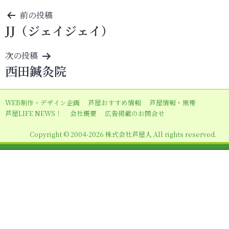
投
前の投稿
JJ（ジェイジェイ）
稿
ナ
次の投稿
ビ
西田鍼灸院
ゲ
ー
WEB制作・デザイン企画
芦屋おすすめ情報
芦屋情報・黒帯
シ
芦屋LIFE NEWS！
会社概要
広告掲載のお問合せ
ョ
Copyright © 2004-2026 株式会社芦屋人 All rights reserved.
ン