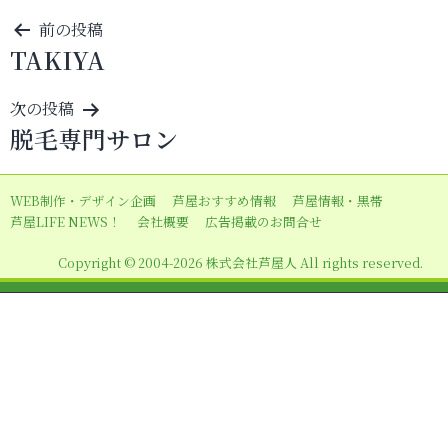
投
前の投稿
TAKIYA
稿
ナ
次の投稿
ビ
脱毛専門サロン
ゲ
ー
WEB制作・デザイン企画
芦屋おすすめ情報
芦屋情報・黒帯
シ
芦屋LIFE NEWS！
会社概要
広告掲載のお問合せ
ョ
Copyright © 2004-2026 株式会社芦屋人 All rights reserved.
ン