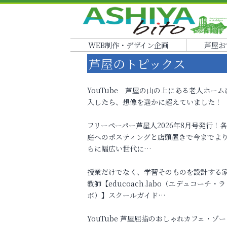
WEB制作・デザイン企画
芦屋お
芦屋のトピックス
YouTube 芦屋の山の上にある老人ホーム
入したら、想像を遥かに超えていました！
フリーペーパー芦屋人2026年8月号発行！
庭へのポスティングと店頭置きで今までよ
らに幅広い世代に…
授業だけでなく、学習そのものを設計する
教師【educoach.labo（エデュコーチ・ラ
ボ）】スクールガイド…
YouTube 芦屋屈指のおしゃれカフェ・ゾー