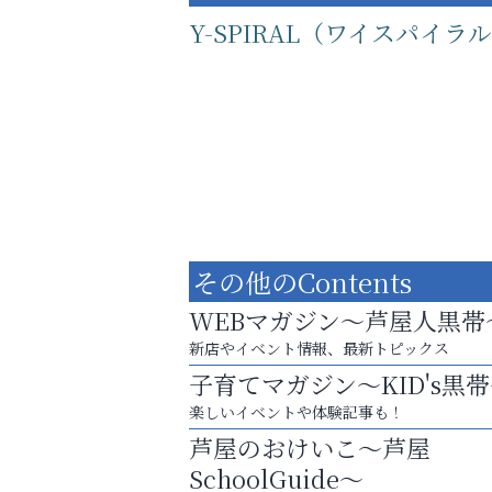
Y-SPIRAL（ワイスパイラ
その他のContents
WEBマガジン～芦屋人黒帯
新店やイベント情報、最新トピックス
子育てマガジン～KID's黒
運動不足「動かない」を解消しませんか？
楽しいイベントや体験記事も！
南芦屋浜皮膚科クリニック
芦屋のおけいこ～芦屋
SchoolGuide～