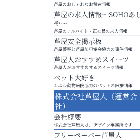
芦屋のおしゃれなお稽古情報
芦屋の求人情報～SOHOあ
や～
芦屋のアルバイト・正社員の求人情報
芦屋安全掲示板
芦屋警察と芦屋防犯協会協力の事件情報
芦屋人おすすめスイーツ
芦屋人がおすすめするスイーツ情報
ペット大好き
お子さまにも大人にも、優しく寄り添う
シエル動物病院協力のペットの医療情報
OTTO南芦屋浜皮膚科クリニック、開院！
株式会社芦屋人（運営会
トレファク出張買取
社）
会社概要
株式会社芦屋人は、デザイン事務所です
フリーペーパー芦屋人