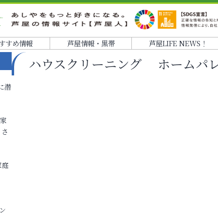
すすめ情報
芦屋情報・黒帯
芦屋LIFE NEWS！
ハウスクリーニング ホームパ
に潜
各家
りさ
家庭
ン