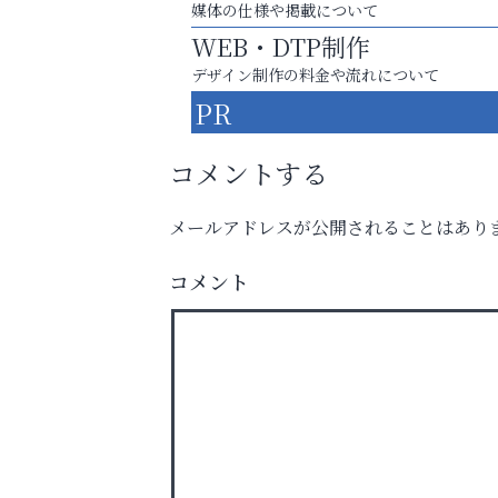
媒体の仕様や掲載について
WEB・DTP制作
デザイン制作の料金や流れについて
PR
コメントする
メールアドレスが公開されることはあり
査定のプロが心を込めて出張査定
ご不要品の売却はトレファク出張買取へ
コメント
芦屋人~あしやびと~