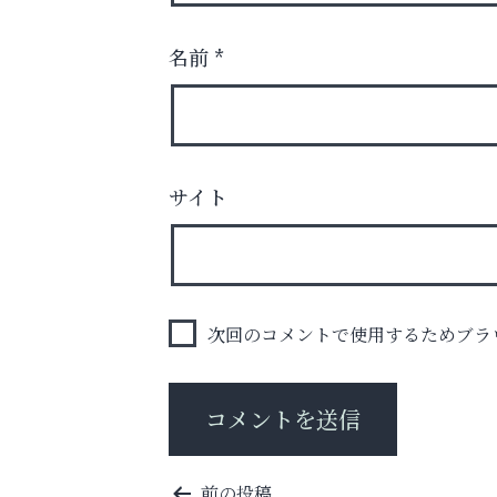
名前
*
芦屋・西宮・神戸の新店舗PRやリニューア
知などお気軽にご相談ください。
サイト
ラ・ミカ矯正歯科
次回のコメントで使用するためブラ
投
前の投稿