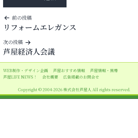
投
前の投稿
リフォームエレガンス
稿
ナ
次の投稿
ビ
芦屋経済人会議
ゲ
ー
WEB制作・デザイン企画
芦屋おすすめ情報
芦屋情報・黒帯
シ
芦屋LIFE NEWS！
会社概要
広告掲載のお問合せ
ョ
Copyright © 2004-2026 株式会社芦屋人 All rights reserved.
ン