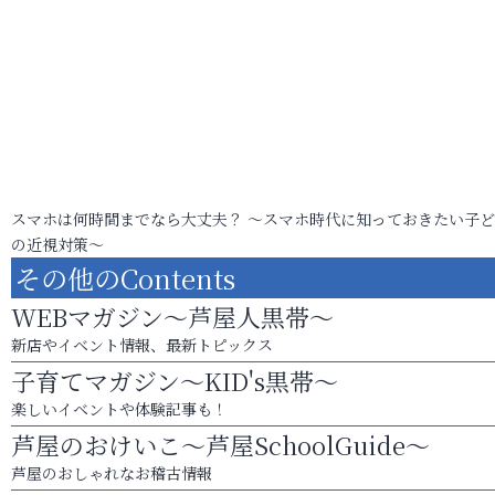
スマホは何時間までなら大丈夫？ ～スマホ時代に知っておきたい子
の近視対策～
その他のContents
WEBマガジン～芦屋人黒帯～
新店やイベント情報、最新トピックス
子育てマガジン～KID's黒帯～
楽しいイベントや体験記事も！
芦屋のおけいこ～芦屋SchoolGuide～
芦屋のおしゃれなお稽古情報