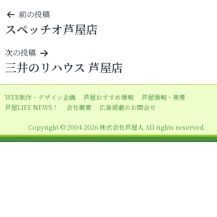
投
前の投稿
スペッチオ芦屋店
稿
ナ
次の投稿
ビ
三井のリハウス 芦屋店
ゲ
ー
WEB制作・デザイン企画
芦屋おすすめ情報
芦屋情報・黒帯
シ
芦屋LIFE NEWS！
会社概要
広告掲載のお問合せ
ョ
Copyright © 2004-2026 株式会社芦屋人 All rights reserved.
ン