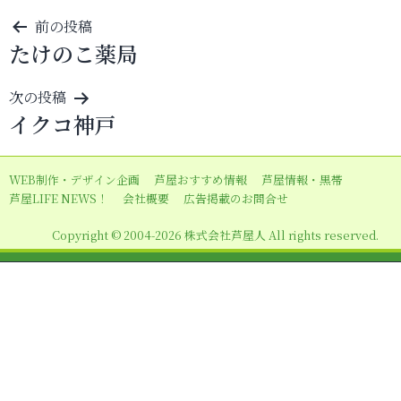
投
前の投稿
たけのこ薬局
稿
ナ
次の投稿
ビ
イクコ神戸
ゲ
ー
WEB制作・デザイン企画
芦屋おすすめ情報
芦屋情報・黒帯
シ
芦屋LIFE NEWS！
会社概要
広告掲載のお問合せ
ョ
Copyright © 2004-2026 株式会社芦屋人 All rights reserved.
ン