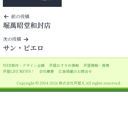
投
前の投稿
堀萬昭堂和封店
稿
ナ
次の投稿
ビ
サン・ピエロ
ゲ
ー
WEB制作・デザイン企画
芦屋おすすめ情報
芦屋情報・黒帯
シ
芦屋LIFE NEWS！
会社概要
広告掲載のお問合せ
ョ
Copyright © 2004-2026 株式会社芦屋人 All rights reserved.
ン