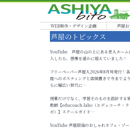
WEB制作・デザイン企画
芦屋お
芦屋のトピックス
YouTube 芦屋の山の上にある老人ホーム
入したら、想像を遥かに超えていました！
フリーペーパー芦屋人2026年8月号発行！
庭へのポスティングと店頭置きで今までよ
らに幅広い世代に…
授業だけでなく、学習そのものを設計する
教師【educoach.labo（エデュコーチ・ラ
ボ）】スクールガイド…
YouTube 芦屋屈指のおしゃれカフェ・ゾー