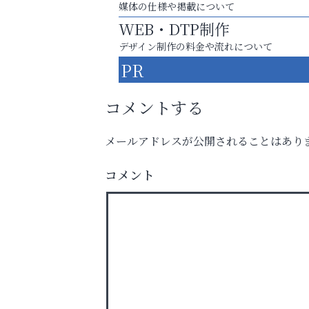
媒体の仕様や掲載について
WEB・DTP制作
デザイン制作の料金や流れについて
PR
コメントする
メールアドレスが公開されることはあり
あなたらしく奏でる、音楽の時間
整体院エスコート・芦屋サ
コメント
ン