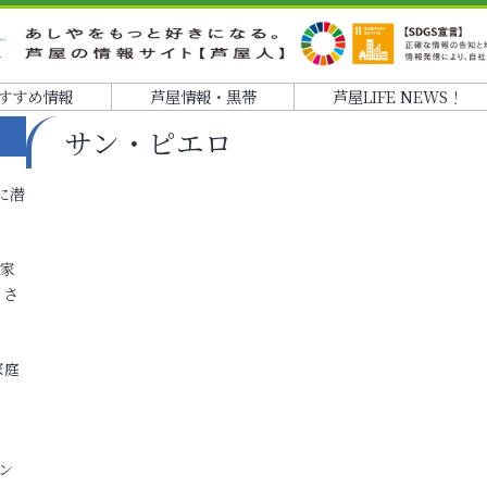
すすめ情報
芦屋情報・黒帯
芦屋LIFE NEWS！
サン・ピエロ
に潜
各家
りさ
家庭
ン