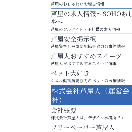
芦屋のおしゃれなお稽古情報
芦屋の求人情報～SOHOあ
や～
芦屋のアルバイト・正社員の求人情報
芦屋安全掲示板
芦屋警察と芦屋防犯協会協力の事件情報
芦屋人おすすめスイーツ
芦屋人がおすすめするスイーツ情報
ペット大好き
８周年コースが半額以下の8,000円！
シエル動物病院協力のペットの医療情報
神戸牛ステーキに舌鼓♪
株式会社芦屋人（運営会
アテイン音楽教室
社）
会社概要
株式会社芦屋人は、デザイン事務所です
フリーペーパー芦屋人