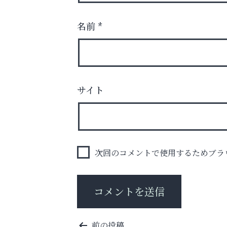
名前
*
猫背･側弯、背骨の歪みを
サイト
整えませんか？
阪神相続相談協会
次回のコメントで使用するためブラ
投
前の投稿