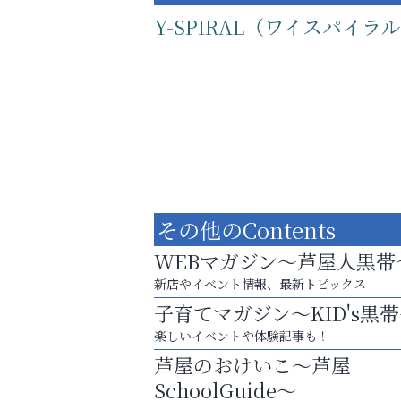
Y-SPIRAL（ワイスパイラ
その他のContents
WEBマガジン～芦屋人黒帯
新店やイベント情報、最新トピックス
子育てマガジン～KID's黒
運動不足「動かない」を解消しませんか？
楽しいイベントや体験記事も！
そうさくてっぱん樹々
芦屋のおけいこ～芦屋
SchoolGuide～