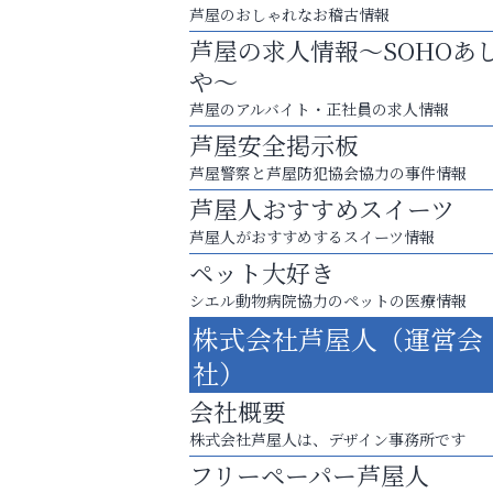
芦屋のおしゃれなお稽古情報
芦屋の求人情報～SOHOあ
や～
芦屋のアルバイト・正社員の求人情報
芦屋安全掲示板
芦屋警察と芦屋防犯協会協力の事件情報
芦屋人おすすめスイーツ
芦屋人がおすすめするスイーツ情報
ペット大好き
査定のプロが心を込めて出張査定
シエル動物病院協力のペットの医療情報
ご不要品の売却はトレファク出張買取へ
株式会社芦屋人（運営会
阪神相続相談協会
社）
会社概要
株式会社芦屋人は、デザイン事務所です
フリーペーパー芦屋人