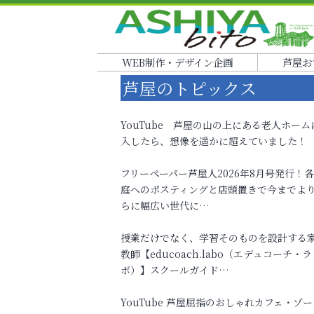
WEB制作・デザイン企画
芦屋お
芦屋のトピックス
YouTube 芦屋の山の上にある老人ホーム
入したら、想像を遥かに超えていました！
フリーペーパー芦屋人2026年8月号発行！
庭へのポスティングと店頭置きで今までよ
らに幅広い世代に…
授業だけでなく、学習そのものを設計する
教師【educoach.labo（エデュコーチ・ラ
ボ）】スクールガイド…
YouTube 芦屋屈指のおしゃれカフェ・ゾー