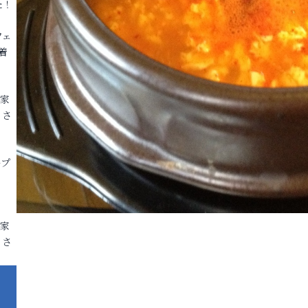
た！
フェ
着
各家
りさ
ープ
各家
りさ