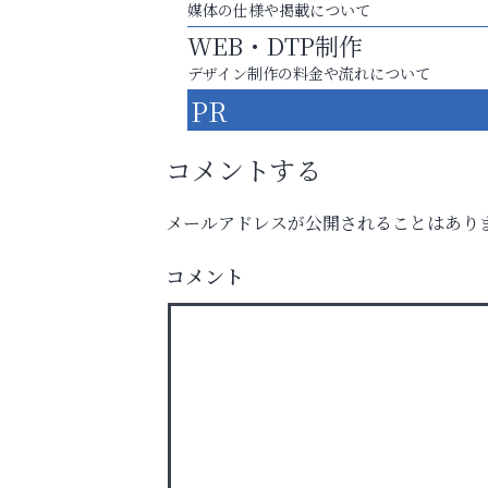
媒体の仕様や掲載について
WEB・DTP制作
デザイン制作の料金や流れについて
PR
コメントする
メールアドレスが公開されることはあり
まずは話してみませんか？
「相続」無料相談会カフェ
コメント
芦屋人~あしやびと~