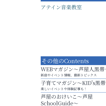
アテイン音楽教室
その他のContents
WEBマガジン～芦屋人黒帯
新店やイベント情報、最新トピックス
子育てマガジン～KID's黒
あなたらしく奏でる、音楽の時間
楽しいイベントや体験記事も！
トレファク出張買取
芦屋のおけいこ～芦屋
SchoolGuide～