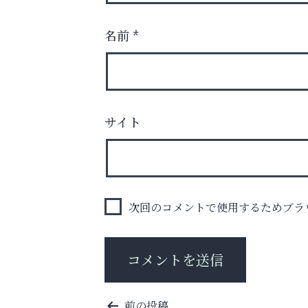
名前
*
芦屋・西宮・神戸の新店舗PRやリニューア
知などお気軽にご相談ください。
サイト
Y-SPIRAL（ワイスパイラ
次回のコメントで使用するためブラ
投
前の投稿