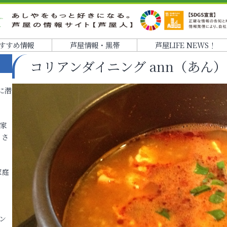
すすめ情報
芦屋情報・黒帯
芦屋LIFE NEWS！
コリアンダイニング ann（あん）
に潜
各家
りさ
家庭
ン