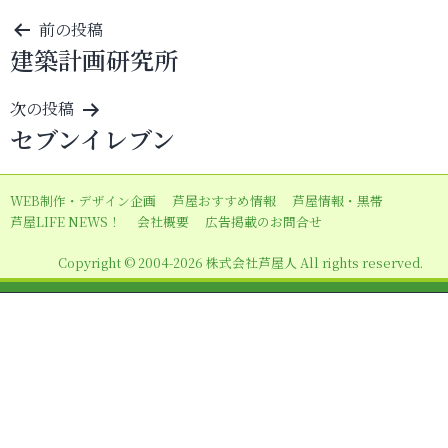
投
前の投稿
建築計画研究所
稿
ナ
次の投稿
ビ
セブンイレブン
ゲ
ー
WEB制作・デザイン企画
芦屋おすすめ情報
芦屋情報・黒帯
シ
芦屋LIFE NEWS！
会社概要
広告掲載のお問合せ
ョ
Copyright © 2004-2026 株式会社芦屋人 All rights reserved.
ン