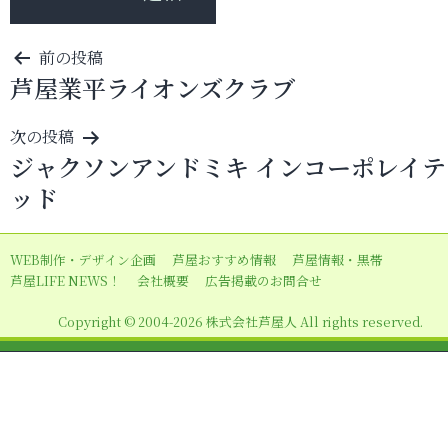
投
前の投稿
芦屋業平ライオンズクラブ
稿
ナ
次の投稿
ビ
ジャクソンアンドミキ インコーポレイテ
ゲ
ッド
ー
シ
WEB制作・デザイン企画
芦屋おすすめ情報
芦屋情報・黒帯
ョ
芦屋LIFE NEWS！
会社概要
広告掲載のお問合せ
ン
Copyright © 2004-2026 株式会社芦屋人 All rights reserved.