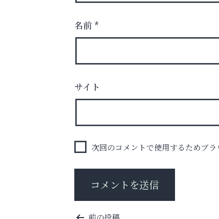
名前
*
査定のプロが心を込めて出張査定
サイト
ご不要品の売却はトレファク出張買取へ
いわみ眼科
次回のコメントで使用するためブラ
投
前の投稿