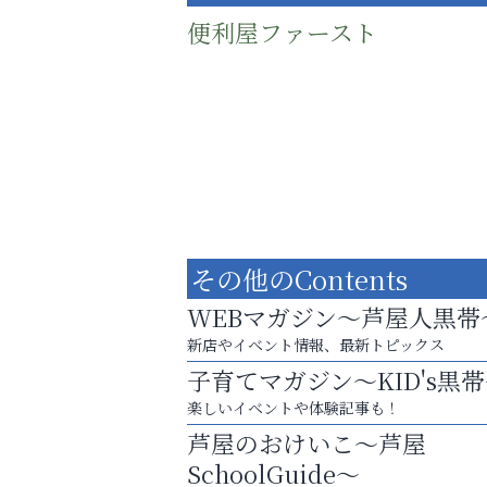
便利屋ファースト
その他のContents
WEBマガジン～芦屋人黒帯
新店やイベント情報、最新トピックス
子育てマガジン～KID's黒
庭のお手入れから遺品整理まで
楽しいイベントや体験記事も！
ちょっとしたお困りごともOK!
芦屋のおけいこ～芦屋
アテイン音楽教室
SchoolGuide～