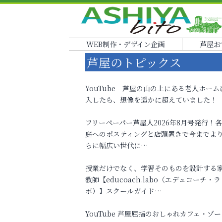
WEB制作・デザイン企画
芦屋お
芦屋のトピックス
YouTube 芦屋の山の上にある老人ホーム
入したら、想像を遥かに超えていました！
フリーペーパー芦屋人2026年8月号発行！
庭へのポスティングと店頭置きで今までよ
らに幅広い世代に…
授業だけでなく、学習そのものを設計する
教師【educoach.labo（エデュコーチ・ラ
ボ）】スクールガイド…
YouTube 芦屋屈指のおしゃれカフェ・ゾー