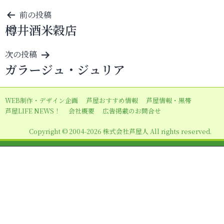
投
前の投稿
樽井酒米穀店
稿
ナ
次の投稿
ビ
ガラージュ・ジュリア
ゲ
ー
WEB制作・デザイン企画
芦屋おすすめ情報
芦屋情報・黒帯
シ
芦屋LIFE NEWS！
会社概要
広告掲載のお問合せ
ョ
Copyright © 2004-2026 株式会社芦屋人 All rights reserved.
ン