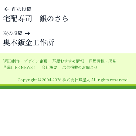
投
前の投稿
宅配寿司 銀のさら
稿
ナ
次の投稿
ビ
奥本鈑金工作所
ゲ
ー
WEB制作・デザイン企画
芦屋おすすめ情報
芦屋情報・黒帯
シ
芦屋LIFE NEWS！
会社概要
広告掲載のお問合せ
ョ
Copyright © 2004-2026 株式会社芦屋人 All rights reserved.
ン