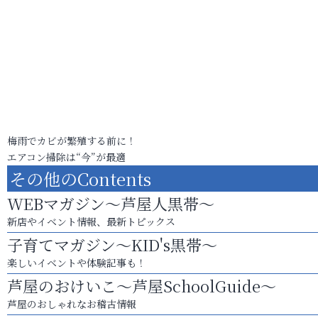
梅雨でカビが繁殖する前に！
エアコン掃除は“今”が最適
その他のContents
WEBマガジン～芦屋人黒帯～
新店やイベント情報、最新トピックス
子育てマガジン～KID's黒帯～
楽しいイベントや体験記事も！
芦屋のおけいこ～芦屋SchoolGuide～
芦屋のおしゃれなお稽古情報