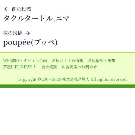
投
前の投稿
タクルタートル.ニマ
稿
ナ
次の投稿
ビ
poupée(プゥペ)
ゲ
ー
WEB制作・デザイン企画
芦屋おすすめ情報
芦屋情報・黒帯
シ
芦屋LIFE NEWS！
会社概要
広告掲載のお問合せ
ョ
Copyright © 2004-2026 株式会社芦屋人 All rights reserved.
ン