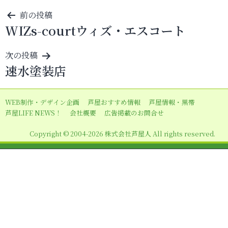
投
前の投稿
WIZs-courtウィズ・エスコート
稿
ナ
次の投稿
ビ
速水塗装店
ゲ
ー
WEB制作・デザイン企画
芦屋おすすめ情報
芦屋情報・黒帯
シ
芦屋LIFE NEWS！
会社概要
広告掲載のお問合せ
ョ
Copyright © 2004-2026 株式会社芦屋人 All rights reserved.
ン