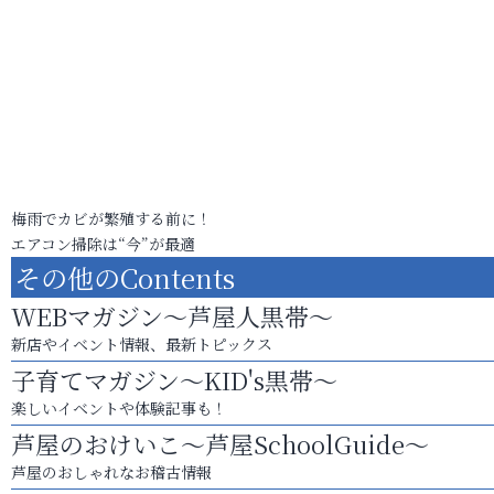
梅雨でカビが繁殖する前に！
エアコン掃除は“今”が最適
その他のContents
WEBマガジン～芦屋人黒帯～
新店やイベント情報、最新トピックス
子育てマガジン～KID's黒帯～
楽しいイベントや体験記事も！
芦屋のおけいこ～芦屋SchoolGuide～
芦屋のおしゃれなお稽古情報