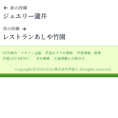
投
前の投稿
ジュエリー瀧井
稿
ナ
次の投稿
ビ
レストランあしや竹園
ゲ
ー
WEB制作・デザイン企画
芦屋おすすめ情報
芦屋情報・黒帯
シ
芦屋LIFE NEWS！
会社概要
広告掲載のお問合せ
ョ
Copyright © 2004-2026 株式会社芦屋人 All rights reserved.
ン