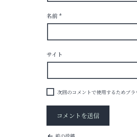
名前
*
芦屋・西宮・神戸の新店舗PRやリニューア
サイト
知などお気軽にご相談ください。
アクイール芦屋店
次回のコメントで使用するためブラ
投
前の投稿