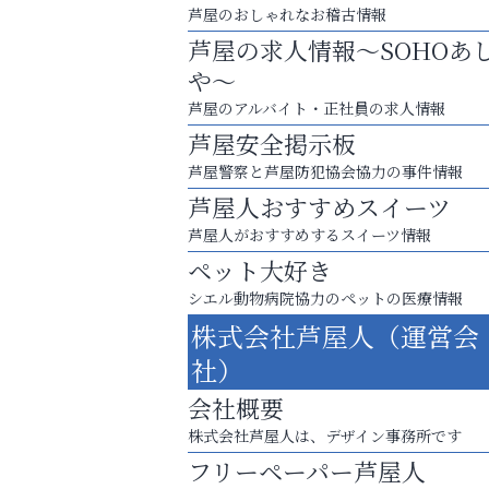
芦屋のおしゃれなお稽古情報
芦屋の求人情報～SOHOあ
や～
芦屋のアルバイト・正社員の求人情報
芦屋安全掲示板
芦屋警察と芦屋防犯協会協力の事件情報
芦屋人おすすめスイーツ
芦屋人がおすすめするスイーツ情報
ペット大好き
シエル動物病院協力のペットの医療情報
運動不足「動かない」を解消しませんか？
株式会社芦屋人（運営会
芦屋インターナショナルス
社）
ール
会社概要
株式会社芦屋人は、デザイン事務所です
フリーペーパー芦屋人