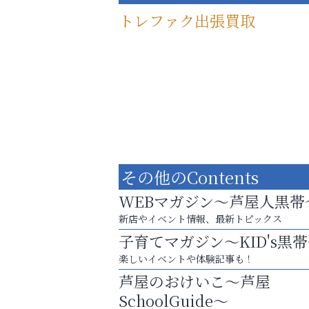
トレファク出張買取
その他のContents
WEBマガジン～芦屋人黒帯
新店やイベント情報、最新トピックス
子育てマガジン～KID's黒
査定のプロが心を込めて出張査定
楽しいイベントや体験記事も！
ご不要品の売却はトレファク出張買取へ
芦屋のおけいこ～芦屋
Y-SPIRAL（ワイスパイラ
SchoolGuide～