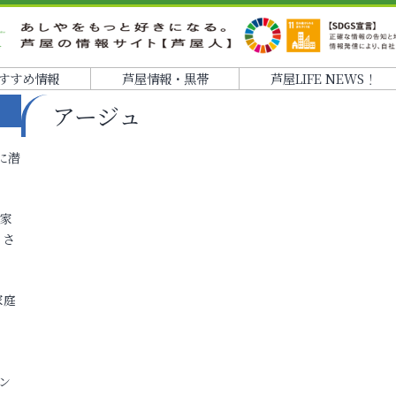
すすめ情報
芦屋情報・黒帯
芦屋LIFE NEWS！
アージュ
に潜
各家
りさ
家庭
ン