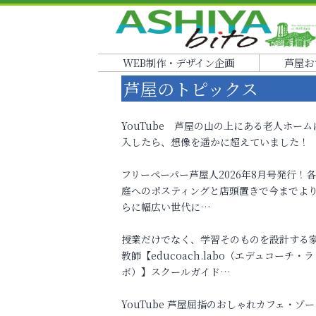
WEB制作・デザイン企画
芦屋お
芦屋のトピックス
YouTube 芦屋の山の上にある老人ホーム
入したら、想像を遥かに超えていました！
フリーペーパー芦屋人2026年8月号発行！
庭へのポスティングと店頭置きで今までよ
らに幅広い世代に…
授業だけでなく、学習そのものを設計する
教師【educoach.labo（エデュコーチ・ラ
ボ）】スクールガイド…
YouTube 芦屋屈指のおしゃれカフェ・ゾー