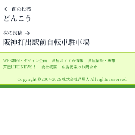
投
前の投稿
どんこう
稿
ナ
次の投稿
ビ
阪神打出駅前自転車駐車場
ゲ
ー
WEB制作・デザイン企画
芦屋おすすめ情報
芦屋情報・黒帯
シ
芦屋LIFE NEWS！
会社概要
広告掲載のお問合せ
ョ
Copyright © 2004-2026 株式会社芦屋人 All rights reserved.
ン