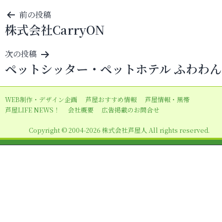
投
前の投稿
株式会社CarryON
稿
ナ
次の投稿
ビ
ペットシッター・ペットホテル ふわわん
ゲ
ー
WEB制作・デザイン企画
芦屋おすすめ情報
芦屋情報・黒帯
シ
芦屋LIFE NEWS！
会社概要
広告掲載のお問合せ
ョ
Copyright © 2004-2026 株式会社芦屋人 All rights reserved.
ン