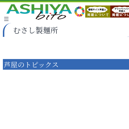
むさし製麺所
芦屋のトピックス