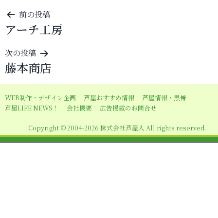
投
前の投稿
アーチ工房
稿
ナ
次の投稿
ビ
藤本商店
ゲ
ー
WEB制作・デザイン企画
芦屋おすすめ情報
芦屋情報・黒帯
シ
芦屋LIFE NEWS！
会社概要
広告掲載のお問合せ
ョ
Copyright © 2004-2026 株式会社芦屋人 All rights reserved.
ン