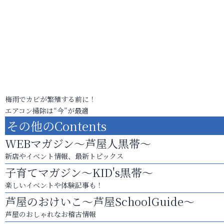
梅雨でカビが繁殖する前に！
エアコン掃除は“今”が最適
その他のContents
WEBマガジン～芦屋人黒帯～
新店やイベント情報、最新トピックス
子育てマガジン～KID's黒帯～
楽しいイベントや体験記事も！
芦屋のおけいこ～芦屋SchoolGuide～
芦屋のおしゃれなお稽古情報